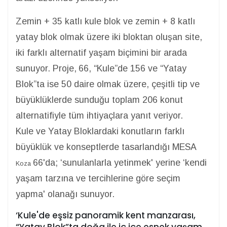
Zemin + 35 katlı kule blok ve zemin + 8 katlı
yatay blok olmak üzere iki bloktan oluşan site,
iki farklı alternatif yaşam biçimini bir arada
sunuyor. Proje,
66, “Kule”de 156 ve “Yatay
Blok”ta ise 50 daire olmak üzere, çeşitli tip ve
büyüklüklerde sunduğu toplam 206 konut
alternatifiyle tüm ihtiyaçlara yanıt veriyor.
Kule ve Yatay Bloklardaki konutların farklı
büyüklük ve konseptlerde tasarlandığı MESA
66'da; ‘sunulanlarla yetinmek' yerine ‘kendi
Koza
yaşam tarzına ve tercihlerine göre seçim
yapma' olanağı sunuyor.
‘Kule'de eşsiz panoramik kent manzarası,
“Yatay Blok”ta doğa ile iç içe esnek yaşam