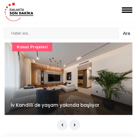
Ara
Konut Projeleri
İv Kandilli'de yaşam yakında başlıyor