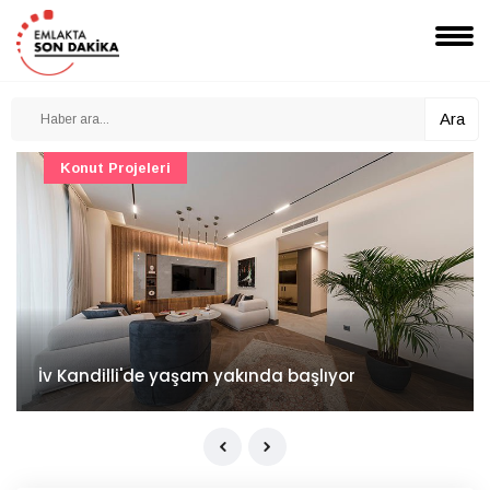
Ara
Konut Projeleri
İv Kandilli'de yaşam yakında başlıyor