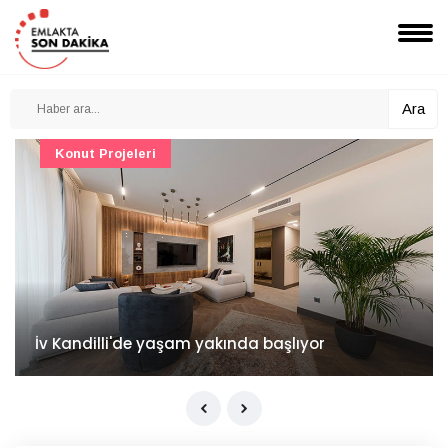
Ara
Konut Projeleri
İv Kandilli'de yaşam yakında başlıyor