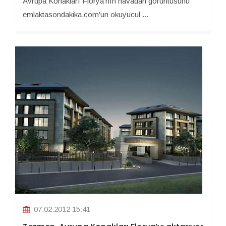
Avrupa Konakları Florya'nın havadan görüntüsünü
emlaktasondakika.com'un okuyucul ...
07.02.2012 15:41