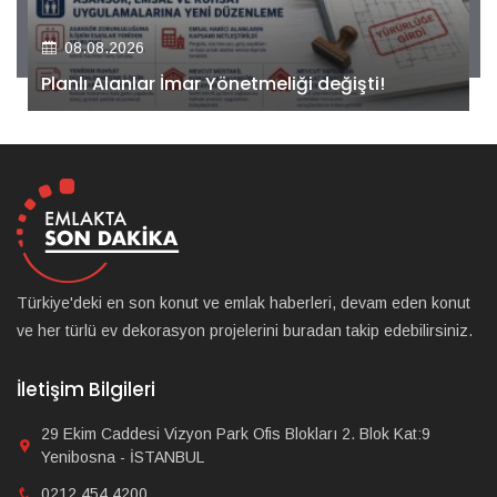
08.08.2026
Kiler GYO’dan Pendik Dolayoba projesiyle ilgili
önemli adım!
Türkiye'deki en son konut ve emlak haberleri, devam eden konut
ve her türlü ev dekorasyon projelerini buradan takip edebilirsiniz.
İletişim Bilgileri
29 Ekim Caddesi Vizyon Park Ofis Blokları 2. Blok Kat:9
Yenibosna - İSTANBUL
0212 454 4200