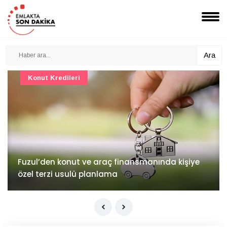
Ara
Konut Projeleri
İv Kandilli'de yaşam yakında başlıyor