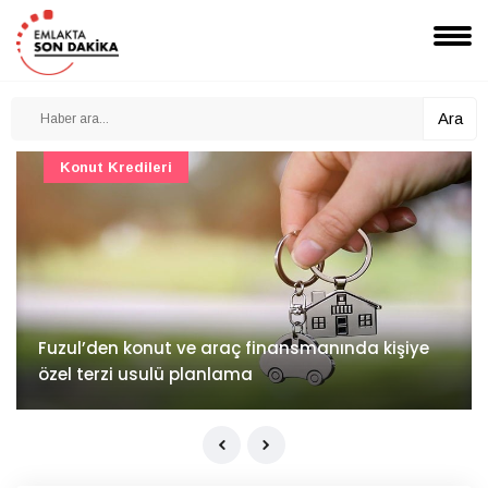
Ara
Konut Projeleri
İv Kandilli'de yaşam yakında başlıyor