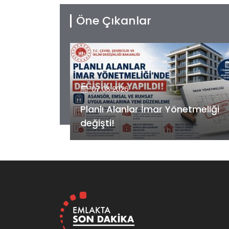
Öne Çıkanlar
07.08.2026
etmeliği
Kiler GYO’dan Pendik Dolayoba
projesiyle ilgili önemli adım!