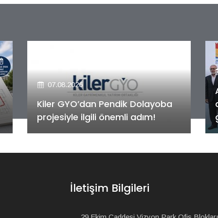
07.08.2026
Alya Merkezefendi Konutları'nın
anahtar teslim töreni
gerçekleştirildi!
İletişim Bilgileri
29 Ekim Caddesi Vizyon Park Ofis Blokları