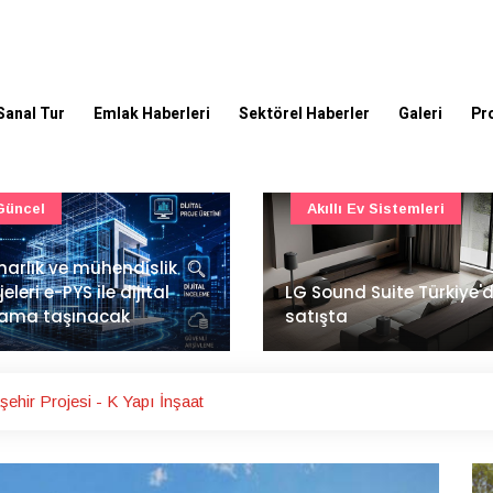
Sanal Tur
Emlak Haberleri
Sektörel Haberler
Galeri
Pr
Akıllı Ev Sistemleri
Ulaşım
Sound Suite Türkiye'de
İstanbul Havalimanı'nın 
ışta
ana pistinde sona doğr
şehir Projesi - K Yapı İnşaat