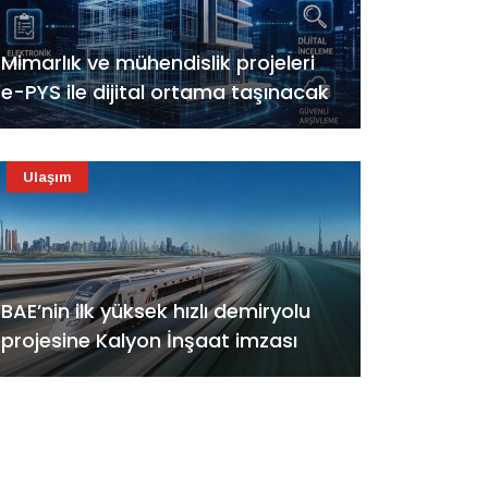
Mimarlık ve mühendislik projeleri
e-PYS ile dijital ortama taşınacak
Ulaşım
BAE’nin ilk yüksek hızlı demiryolu
projesine Kalyon İnşaat imzası