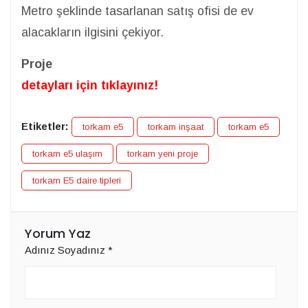
Metro şeklinde tasarlanan satış ofisi de ev
alacakların ilgisini çekiyor.
Proje
detayları için tıklayınız!
Etiketler:
torkam e5
torkam inşaat
torkam e5
torkam e5 ulaşım
torkam yeni proje
torkam E5 daire tipleri
Yorum Yaz
Adınız Soyadınız
*