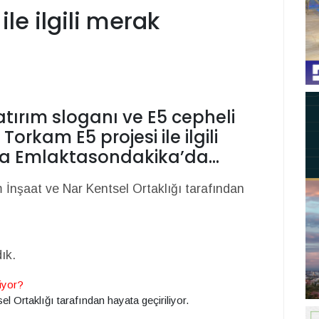
le ilgili merak
ırım sloganı ve E5 cepheli
orkam E5 projesi ile ilgili
uda Emlaktasondakika’da…
İnşaat ve Nar Kentsel Ortaklığı tarafından
dık.
iyor?
 Ortaklığı tarafından hayata geçiriliyor.