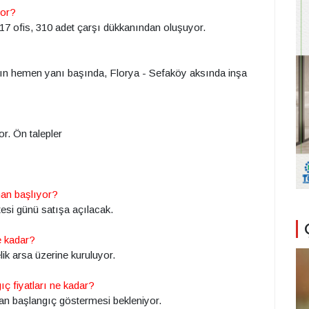
yor?
17 ofis, 310 adet çarşı dükkanından oluşuyor.
nın hemen yanı başında, Florya - Sefaköy aksında inşa
r. Ön talepler
aman başlıyor?
si günü satışa açılacak.
e kadar?
ik arsa üzerine kuruluyor.
ıç fiyatları ne kadar?
radan başlangıç göstermesi bekleniyor.