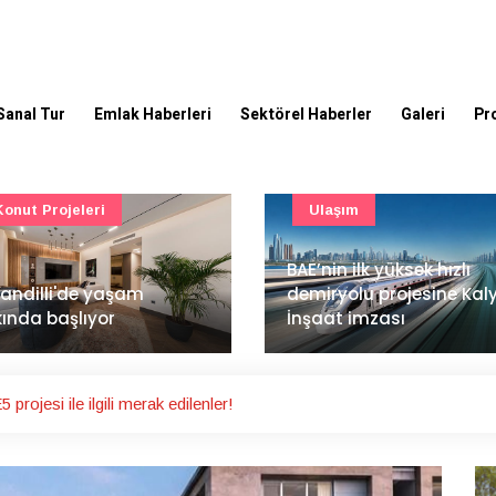
Sanal Tur
Emlak Haberleri
Sektörel Haberler
Galeri
Pr
Ulaşım
Güncel
’nin ilk yüksek hızlı
Mimarlık ve mühendislik
iryolu projesine Kalyon
projeleri e-PYS ile dijital
aat imzası
ortama taşınacak
ojesi ile ilgili merak edilenler!