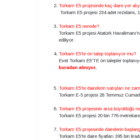
Torkam E5 projesinde kaç daire yer alı
Torkam E5 projesi 234 adet rezidans, 1
Torkam E5 nerede?
Torkam E5 projesi Atatürk Havalimanı'
ediliyor.
Torkam E5'te ön talep toplanıyor mu?
Evet Torkam E5'TE ön talepler toplanıyo
buradan alınıyor.
Torkam E5'te dairelerin satışları ne z
Torkam E-5 projesi 28 Temmuz Cumarte
Torkam E5 projesinin arsa büyüklüğü n
Torkam E5 projesi 20 bin 776 metrekarel
Torkam E5 projesinde dairelerin başlang
Torkam E5'te daire fiyatları 395 bin li