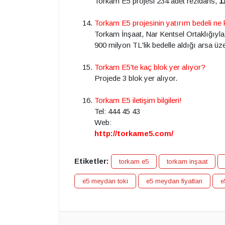
Torkam E5 projesi 234 adet rezidans,
1
Torkam E5 projesinin yatırım bedeli ne
Torkam İnşaat, Nar Kentsel Ortaklığıyl
900 milyon TL'lik bedelle aldığı arsa üze
Torkam E5'te kaç blok yer alıyor?
Projede 3 blok yer alıyor.
Torkam E5 iletişim bilgileri!
Tel: 444 45 43
Web:
http://torkame5.com/
Etiketler:
torkam e5
torkam inşaat
e5 meydan toki
e5 meydan fiyatları
e