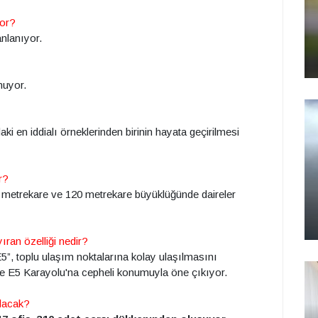
yor?
anlanıyor.
unuyor.
ki en iddialı örneklerinden birinin hayata geçirilmesi
r?
 metrekare ve 120 metrekare büyüklüğünde daireler
ıran özelliği nedir?
5”, toplu ulaşım noktalarına kolay ulaşılmasını
ve E5 Karayolu'na cepheli konumuyla öne çıkıyor.
olacak?