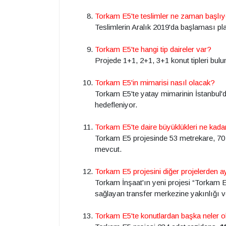
Torkam E5'te teslimler ne zaman başlı
Teslimlerin Aralık 2019'da başlaması pl
Torkam E5'te hangi tip daireler var?
Projede 1+1, 2+1, 3+1 konut tipleri bul
Torkam E5'in mimarisi nasıl olacak?
Torkam E5'te yatay mimarinin İstanbul'da
hedefleniyor.
Torkam E5'te daire büyüklükleri ne kada
Torkam E5 projesinde 53 metrekare, 70
mevcut.
Torkam E5 projesini diğer projelerden ay
Torkam İnşaat'ın yeni projesi “Torkam E
sağlayan transfer merkezine yakınlığı 
Torkam E5'te konutlardan başka neler 