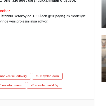
17 ofis, 310 adet çarşı dükkanından oluşuyor.
 kadar?
a İstanbul Sefaköy'de TOKİ'den gelir paylaşım modeliyle
rinde yeni projesini inşa ediyor.
nar kentsel ortaklığı
e5 meydan awm
5 meydan metro
e5 meydan sefaköy