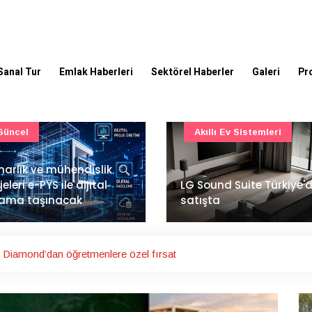
Sanal Tur
Emlak Haberleri
Sektörel Haberler
Galeri
Pr
Akıllı Ev Sistemleri
Ulaşım
Sound Suite Türkiye'de
İstanbul Havalimanı'nın 
ışta
ana pistinde sona doğr
ul Diamond’dan öğretmenlere özel fırsat