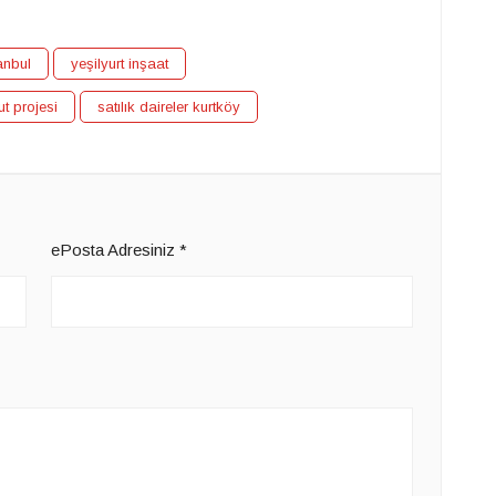
tanbul
yeşilyurt inşaat
t projesi
satılık daireler kurtköy
ePosta Adresiniz
*