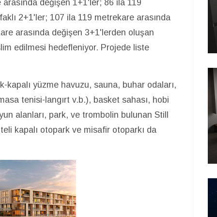
 arasında değişen 1+1'ler; 86 ila 119
aklı 2+1'ler; 107 ila 119 metrekare arasında
kare arasında değişen 3+1'lerden oluşan
slim edilmesi hedefleniyor. Projede liste
çık-kapalı yüzme havuzu, sauna, buhar odaları,
masa tenisi-langırt v.b.), basket sahası, hobi
un alanları, park, ve trombolin bulunan Still
eli kapalı otopark ve misafir otoparkı da