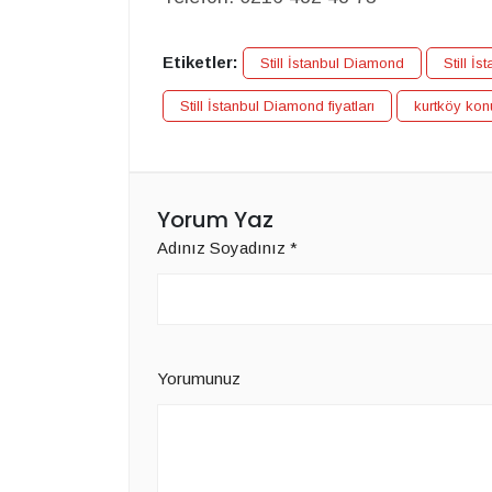
Etiketler:
Still İstanbul Diamond
Still İs
Still İstanbul Diamond fiyatları
kurtköy konu
Yorum Yaz
Adınız Soyadınız
*
Yorumunuz