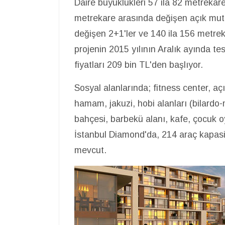
Daire büyüklükleri 57 ila 82 metrekare
metrekare arasında değişen açık mutf
değişen 2+1'ler ve 140 ila 156 metre
projenin 2015 yılının Aralık ayında te
fiyatları 209 bin TL'den başlıyor.
Sosyal alanlarında; fitness center, a
hamam, jakuzi, hobi alanları (bilardo-
bahçesi, barbekü alanı, kafe, çocuk oy
İstanbul Diamond'da, 214 araç kapasit
mevcut.