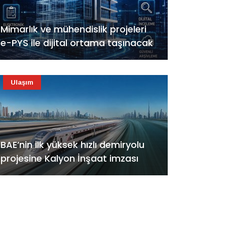
Mimarlık ve mühendislik projeleri
e-PYS ile dijital ortama taşınacak
Ulaşım
BAE’nin ilk yüksek hızlı demiryolu
projesine Kalyon İnşaat imzası