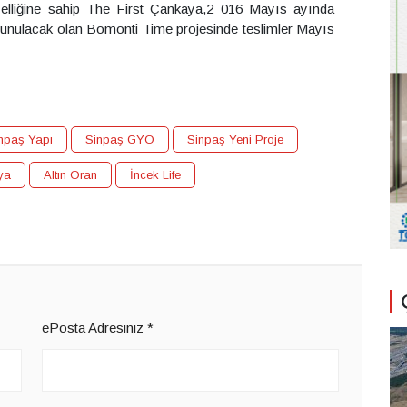
elliğine sahip The First Çankaya,2 016 Mayıs ayında
a sunulacak olan Bomonti Time projesinde teslimler Mayıs
npaş Yapı
Sinpaş GYO
Sinpaş Yeni Proje
ya
Altın Oran
İncek Life
ePosta Adresiniz
*