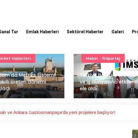
Sanal Tur
Emlak Haberleri
Sektörel Haberler
Galeri
Pr
Haber - Röportaj
TOKİ - Emlak Konut GYO
kiye İMSAD COP31 süreci
iş dünyasına etkilerini
TOKİ'den 51 şehirde 540
 aldı
gayrimenkul müzayedes
alı ve Ankara Gaziosmanpaşa'da yeni projelere başlıyor!