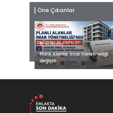
Öne Çıkanlar
07.08.2026
etmeliği
Kiler GYO’dan Pendik Dolayoba
projesiyle ilgili önemli adım!