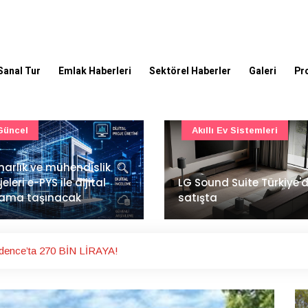
Sanal Tur
Emlak Haberleri
Sektörel Haberler
Galeri
Pr
Akıllı Ev Sistemleri
Ulaşım
Sound Suite Türkiye'de
İstanbul Havalimanı'nın 
ışta
ana pistinde sona doğr
dence’ta 270 BİN LİRAYA!