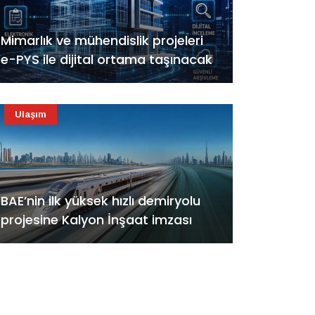
Mimarlık ve mühendislik projeleri
e-PYS ile dijital ortama taşınacak
Ulaşım
BAE’nin ilk yüksek hızlı demiryolu
projesine Kalyon İnşaat imzası