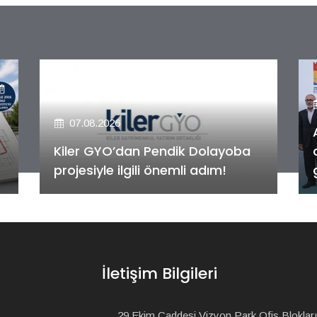
07.08.2026
Alya Merkezefendi Konutları'nın
anahtar teslim töreni
gerçekleştirildi!
İletişim Bilgileri
29 Ekim Caddesi Vizyon Park Ofis Blokları