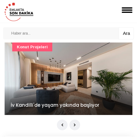
Ara
Konut Projeleri
İv Kandilli'de yaşam yakında başlıyor