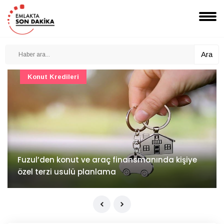
Ara
Konut Projeleri
İv Kandilli'de yaşam yakında başlıyor