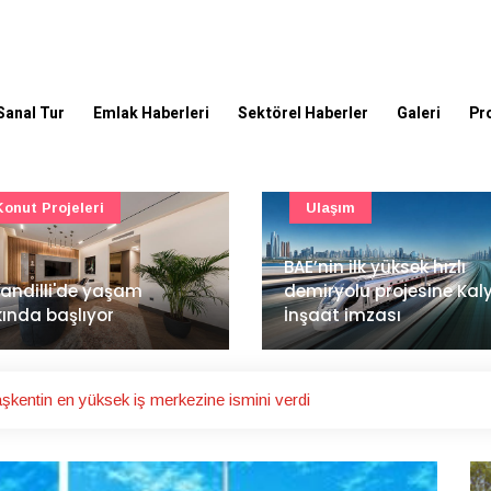
Sanal Tur
Emlak Haberleri
Sektörel Haberler
Galeri
Pr
Ulaşım
Güncel
’nin ilk yüksek hızlı
Mimarlık ve mühendislik
iryolu projesine Kalyon
projeleri e-PYS ile dijital
aat imzası
ortama taşınacak
kentin en yüksek iş merkezine ismini verdi