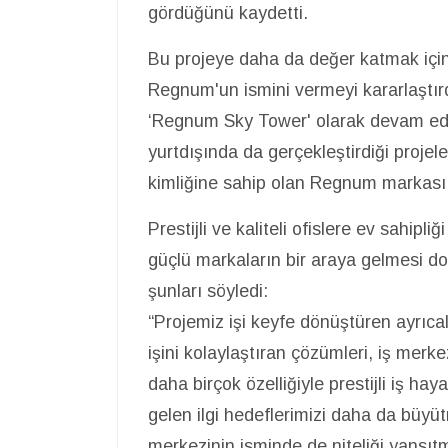
gördüğünü kaydetti.
Bu projeye daha da değer katmak için
Regnum'un ismini vermeyi kararlaştırdı
‘Regnum Sky Tower' olarak devam edec
yurtdışında da gerçekleştirdiği projele
kimliğine sahip olan Regnum markası 
Prestijli ve kaliteli ofislere ev sahip
güçlü markaların bir araya gelmesi doğ
şunları söyledi:
“Projemiz işi keyfe dönüştüren ayrıcal
işini kolaylaştıran çözümleri, iş mer
daha birçok özelliğiyle prestijli iş h
gelen ilgi hedeflerimizi daha da büyütm
merkezinin isminde de niteliği yansıt