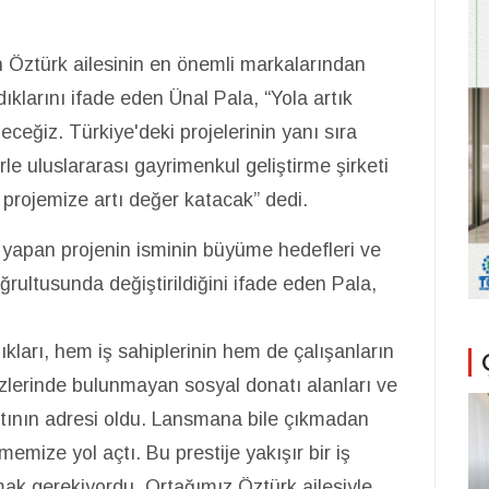
 Öztürk ailesinin en önemli markalarından
klarını ifade eden Ünal Pala, “Yola artık
eğiz. Türkiye'deki projelerinin yanı sıra
rle uluslararası gayrimenkul geliştirme şirketi
projemize artı değer katacak” dedi.
liği yapan projenin isminin büyüme hedefleri ve
rultusunda değiştirildiğini ifade eden Pala,
ıkları, hem iş sahiplerinin hem de çalışanların
kezlerinde bulunmayan sosyal donatı alanları ve
ayatının adresi oldu. Lansmana bile çıkmadan
emize yol açtı. Bu prestije yakışır bir iş
mak gerekiyordu. Ortağımız Öztürk ailesiyle