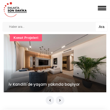
Ara
Konut Projeleri
İv Kandilli'de yaşam yakında başlıyor