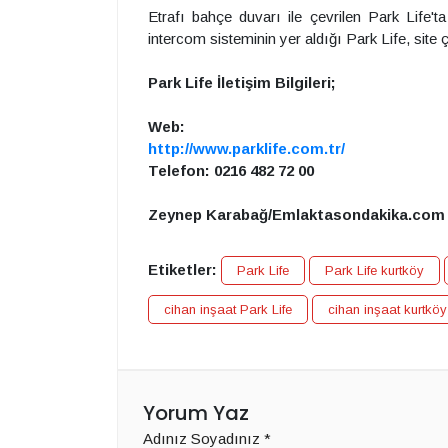
Etrafı bahçe duvarı ile çevrilen Park Life'ta
intercom sisteminin yer aldığı Park Life, site ç
Park Life İletişim Bilgileri;
Web:
http://www.parklife.com.tr/
Telefon: 0216 482 72 00
Zeynep Karabağ/Emlaktasondakika.co
Etiketler:
Park Life
Park Life kurtköy
cihan inşaat Park Life
cihan inşaat kurtköy
Yorum Yaz
Adınız Soyadınız
*