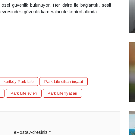
 özel güvenlik bulunuyor. Her daire ile bağlantılı, sesli
evresindeki güvenlik kameraları ile kontrol altında.
m
kurtköy Park Life
Park Life cihan inşaat
Park Life evleri
Park Life fiyatları
ePosta Adresiniz
*