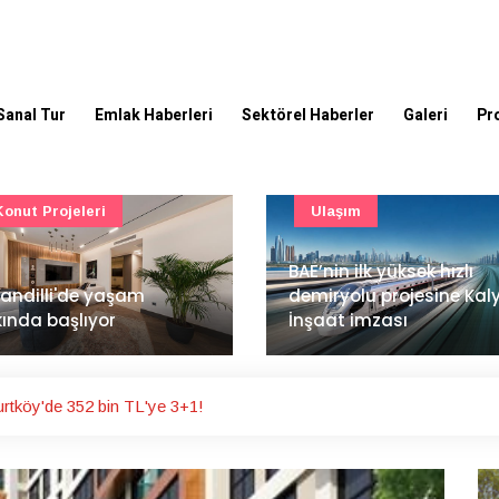
Sanal Tur
Emlak Haberleri
Sektörel Haberler
Galeri
Pr
Ulaşım
Güncel
’nin ilk yüksek hızlı
Mimarlık ve mühendislik
iryolu projesine Kalyon
projeleri e-PYS ile dijital
aat imzası
ortama taşınacak
rtköy'de 352 bin TL'ye 3+1!