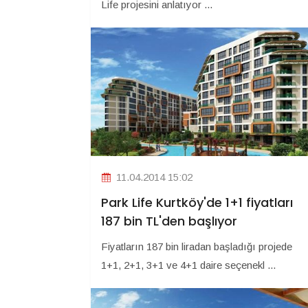
Life projesini anlatıyor ...
11.04.2014 15:02
Park Life Kurtköy'de 1+1 fiyatları
187 bin TL'den başlıyor
Fiyatların 187 bin liradan başladığı projede
1+1, 2+1, 3+1 ve 4+1 daire seçenekl ...