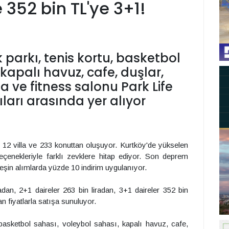
 352 bin TL'ye 3+1!
 parkı, tenis kortu, basketbol
kapalı havuz, cafe, duşlar,
 ve fitness salonu Park Life
ları arasında yer alıyor
, 12 villa ve 233 konuttan oluşuyor. Kurtköy'de yükselen
çenekleriyle farklı zevklere hitap ediyor. Son deprem
peşin alımlarda yüzde 10 indirim uygulanıyor.
adan, 2+1 daireler 263 bin liradan, 3+1 daireler 352 bin
an fiyatlarla satışa sunuluyor.
 basketbol sahası, voleybol sahası, kapalı havuz, cafe,