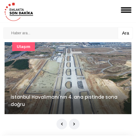
Ara
Şirket Haberleri
İzocam'da Metriks Sistemi ile akıllı üretim
dönemi başladı