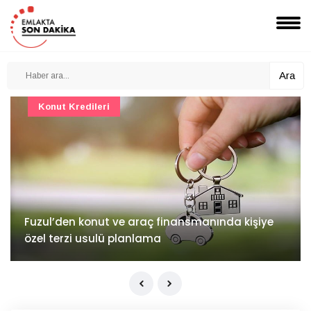
Ara
Konut Projeleri
İv Kandilli'de yaşam yakında başlıyor