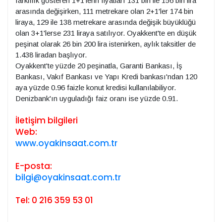
farklılık gösteren 1+1'lerin fiyatları 131 bin ile 156 bin lira
arasında değişirken, 111 metrekare olan 2+1'ler 174 bin
liraya, 129 ile 138 metrekare arasında değişik büyüklüğü
olan 3+1'lerse 231 liraya satılıyor. Oyakkent'te en düşük
peşinat olarak 26 bin 200 lira istenirken, aylık taksitler de
1.438 liradan başlıyor.
Oyakkent'te yüzde 20 peşinatla, Garanti Bankası, İş
Bankası, Vakıf Bankası ve Yapı Kredi bankası'ndan 120
aya yüzde 0.96 faizle konut kredisi kullanılabiliyor.
Denizbank'ın uyguladığı faiz oranı ise yüzde 0.91.
İletişim bilgileri
Web:
www.oyakinsaat.com.tr
E-posta:
bilgi@oyakinsaat.com.tr
Tel: 0 216 359 53 01