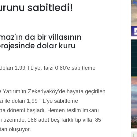
runu sabitledi!
z'ın da bir villasının
ojesinde dolar kuru
oları 1.99 TL'ye, faizi 0.80'e sabitleme
 Yatırım'ın Zekeriyaköy'de hayata geçirilen
 ile doları 1,99 TL'ye sabitleme
lma dönemi başladı. Hemen teslim imkanı
erinde, 188 adet beş farklı tip villa, 85
ttan oluşuyor.