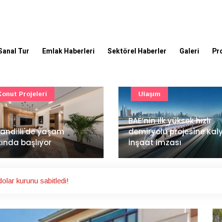
Sanal Tur
Emlak Haberleri
Sektörel Haberler
Galeri
Pr
Ulaşım
Güncel
’nin ilk yüksek hızlı
Mimarlık ve mühendislik
iryolu projesine Kalyon
projeleri e-PYS ile dijital
aat imzası
ortama taşınacak
lar kurunu sabitledi!