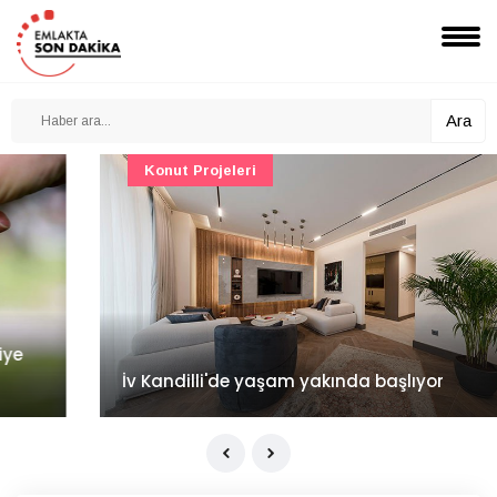
Ara
Konut Projeleri
İv Kandilli'de yaşam yakında başlıyor