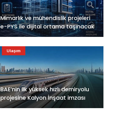
Mimarlık ve mühendislik projeleri
e-PYS ile dijital ortama taşınacak
Ulaşım
BAE’nin ilk yüksek hızlı demiryolu
projesine Kalyon İnşaat imzası