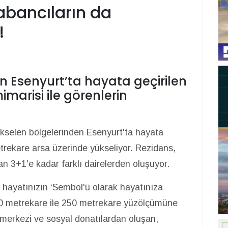
abancıların da
!
n Esenyurt’ta hayata geçirilen
imarisi ile görenlerin
ükselen bölgelerinden Esenyurt'ta hayata
etrekare arsa üzerinde yükseliyor. Rezidans,
an 3+1'e kadar farklı dairelerden oluşuyor.
 hayatınızın ‘Sembol'ü olarak hayatınıza
40 metrekare ile 250 metrekare yüzölçümüne
ş merkezi ve sosyal donatılardan oluşan,