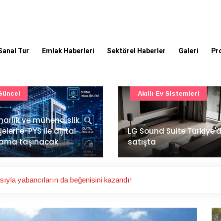
Sanal Tur
Emlak Haberleri
Sektörel Haberler
Galeri
Pr
Akıllı Ev Sistemleri
Ulaşım
Sound Suite Türkiye'de
İstanbul Havalimanı'nın 
ışta
ana pistinde sona doğr
ıyla yabancıların da beğenisini kazandı!