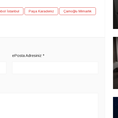
bol İstanbul
Paşa Karadeniz
Çamoğlu Mimarlık
ePosta Adresiniz
*