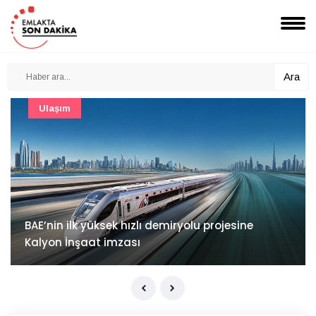
Ara
Güncel
Mimarlık ve mühendislik projeleri e-PYS ile dijital
ortama taşınacak