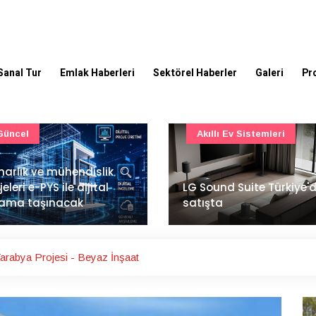
Sanal Tur
Emlak Haberleri
Sektörel Haberler
Galeri
Pr
Akıllı Ev Sistemleri
Ulaşım
Sound Suite Türkiye'de
İstanbul Havalimanı'nın 
ışta
ana pistinde sona doğr
arabya Projesi - Beyaz İnşaat