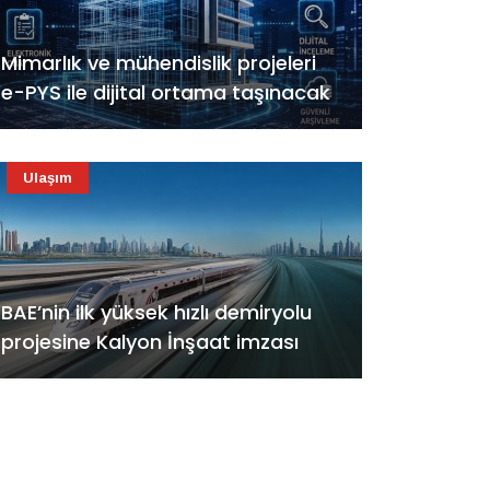
Mimarlık ve mühendislik projeleri
e-PYS ile dijital ortama taşınacak
Ulaşım
BAE’nin ilk yüksek hızlı demiryolu
projesine Kalyon İnşaat imzası