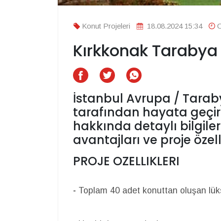
Konut Projeleri
18.08.2024 15:34
O
Kırkkonak Tarabya 
İstanbul Avrupa / Tarab
tarafından hayata geçir
hakkında detaylı bilgile
avantajları ve proje özelli
PROJE OZELLIKLERI
-
Toplam 40 adet konuttan oluşan lüks 