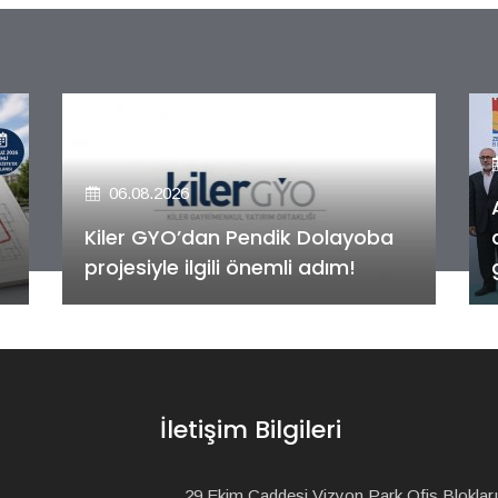
06.08.2026
Alya Merkezefendi Konutları'nın
anahtar teslim töreni
gerçekleştirildi!
İletişim Bilgileri
29 Ekim Caddesi Vizyon Park Ofis Blokları