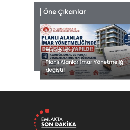
Öne Çıkanlar
06.08.2026
etmeliği
Kiler GYO’dan Pendik Dolayoba
projesiyle ilgili önemli adım!