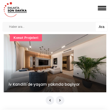
Ara
Konut Projeleri
İv Kandilli'de yaşam yakında başlıyor