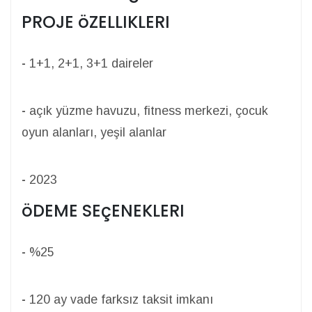
PROJE öZELLIKLERI
-
1+1, 2+1, 3+1 daireler
-
açık yüzme havuzu, fitness merkezi, çocuk
oyun alanları, yeşil alanlar
-
2023
öDEME SEçENEKLERI
-
%25
-
120 ay vade farksız taksit imkanı