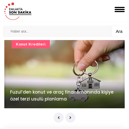
Ara
Konut Projeleri
İv Kandilli'de yaşam yakında başlıyor