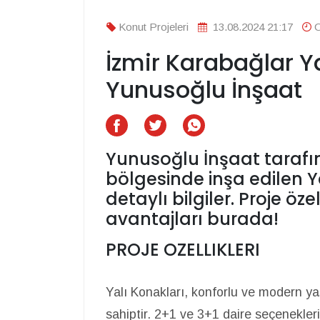
Konut Projeleri
13.08.2024 21:17
O
İzmir Karabağlar Ya
Yunusoğlu İnşaat
Yunusoğlu İnşaat tarafı
bölgesinde inşa edilen Y
detaylı bilgiler. Proje öz
avantajları burada!
PROJE OZELLIKLERI
Yalı Konakları, konforlu ve modern y
sahiptir. 2+1 ve 3+1 daire seçenekle