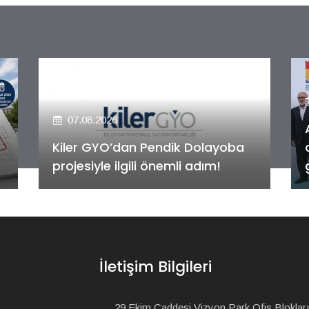
07.08.2026
Alya Merkezefendi Konutları'nın
anahtar teslim töreni
gerçekleştirildi!
İletişim Bilgileri
29 Ekim Caddesi Vizyon Park Ofis Blokları