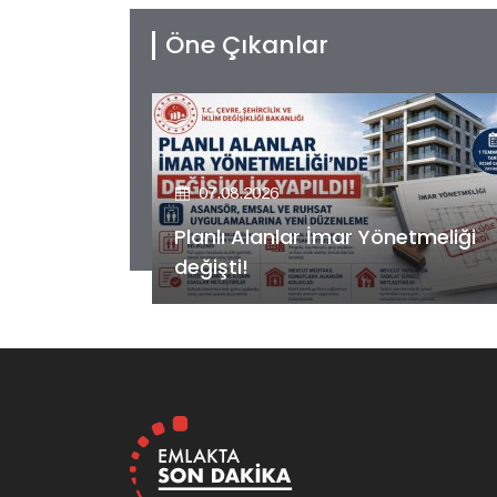
Öne Çıkanlar
07.08.2026
etmeliği
Kiler GYO’dan Pendik Dolayoba
projesiyle ilgili önemli adım!