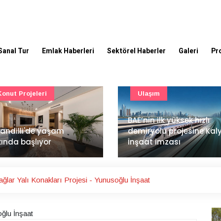
Sanal Tur
Emlak Haberleri
Sektörel Haberler
Galeri
Pr
Ulaşım
Güncel
’nin ilk yüksek hızlı
Mimarlık ve mühendislik
iryolu projesine Kalyon
projeleri e-PYS ile dijital
aat imzası
ortama taşınacak
ğlar Yalı Konakları Projesi - Yunusoğlu İnşaat