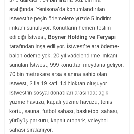
3+1 daireler 704 bin lira ila 981 bin lira
aralığında. Yenisona'da konumlandırılan
İstwest'te peşin ödemelere yüzde 5 indirim
imkanı sunuluyor. Konutların hemen teslim
edildiği İstwest,
Boyner Holding ve Feryapı
tarafından inşa ediliyor. İstwest'te ara ödeme-
balon ödeme yok. 20 yıl vadelendirme imkanı
sunulan İstwest, 999 konuttan meydana geliyor.
70 bin metrekare arsa alanına sahip olan
İstwest, 3 ila 19 katlı 14 bloktan oluşuyor.
İstwest'in sosyal donatıları arasında; açık
yüzme havuzu, kapalı yüzme havuzu, tenis
kortu, sauna, futbol sahası, basketbol sahası,
yürüyüş parkuru, kapalı otopark, voleybol
sahası sıralanıyor.