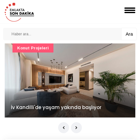
Ara
Konut Projeleri
İv Kandilli'de yaşam yakında başlıyor