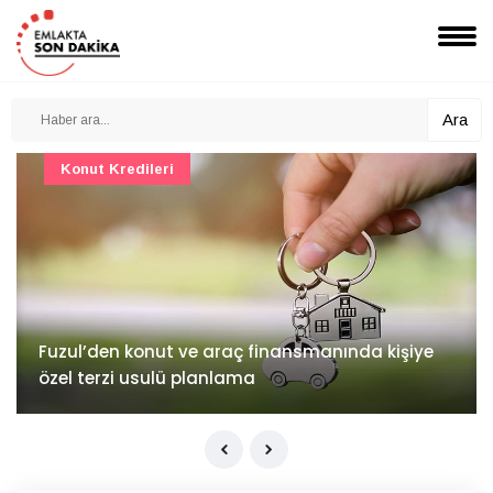
Ara
Konut Projeleri
İv Kandilli'de yaşam yakında başlıyor