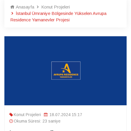
Anasayfa
Konut Projeleri
İstanbul Ümraniye Bölgesinde Yükselen Avrupa
Residence Yamanevler Projesi
Konut Projeleri
18.07.2024 15:17
Okuma Süresi: 23 saniye