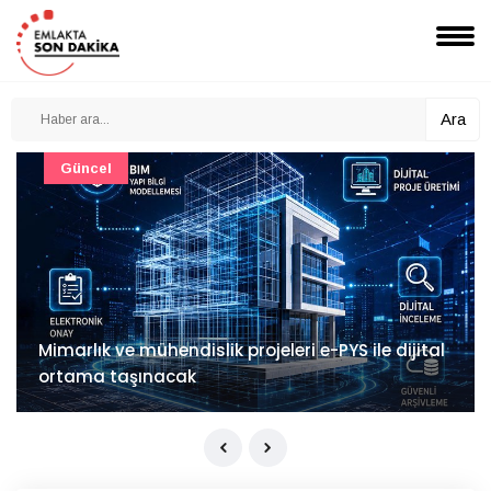
Ara
Akıllı Ev Sistemleri
LG Sound Suite Türkiye'de satışta