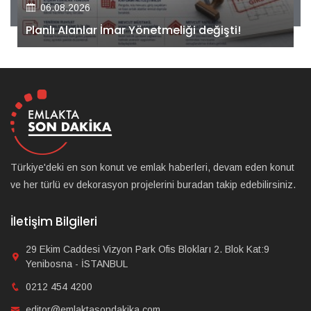
Kiler GYO’dan Pendik Dolayoba projesiyle ilgili
önemli adım!
Türkiye'deki en son konut ve emlak haberleri, devam eden konut
ve her türlü ev dekorasyon projelerini buradan takip edebilirsiniz.
İletişim Bilgileri
29 Ekim Caddesi Vizyon Park Ofis Blokları 2. Blok Kat:9
Yenibosna - İSTANBUL
0212 454 4200
editor@emlaktasondakika.com