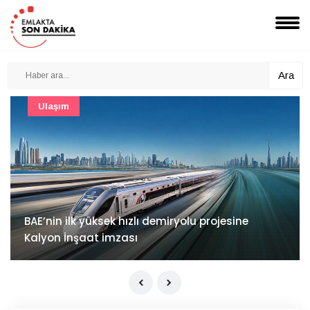
Ara
Güncel
Mimarlık ve mühendislik projeleri e-PYS ile dijital
ortama taşınacak