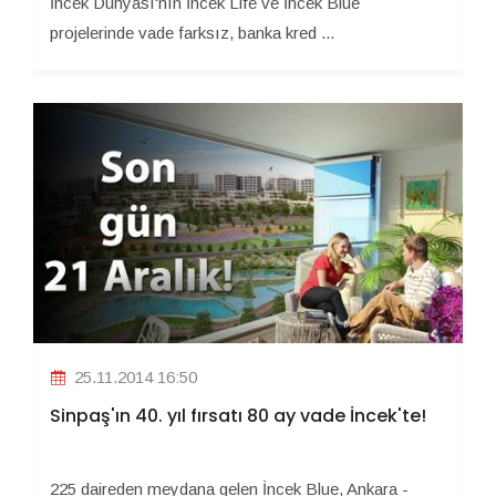
İncek Dünyası'nın İncek Life ve İncek Blue
projelerinde vade farksız, banka kred ...
25.11.2014 16:50
Sinpaş'ın 40. yıl fırsatı 80 ay vade İncek'te!
225 daireden meydana gelen İncek Blue, Ankara -