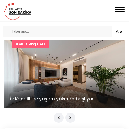
Ara
Konut Projeleri
İv Kandilli'de yaşam yakında başlıyor