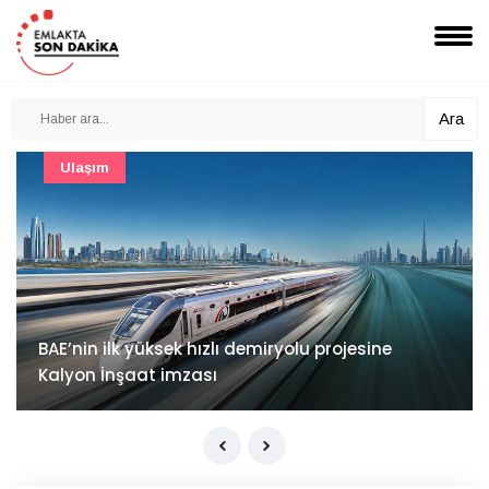
Ara
Güncel
Mimarlık ve mühendislik projeleri e-PYS ile dijital
ortama taşınacak