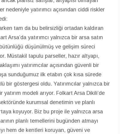
ni, ancak plansız satışlar, altyapısı olmayan
er nedeniyle yatırımcı açısından ciddi riskler
edi:
rlarken tam da bu belirsizliği ortadan kaldıran
art Arsa’da yatırımcı yalnızca bir arsa satın
i bütünlüğü düşünülmüş ve gelişim süreci
or. Müstakil tapulu parseller, hazır altyapı,
aklaşımı yatırımcılar açısından güvenli bir
ışa sunduğumuz ilk etabın çok kısa sürede
ü bir göstergesi oldu. Yatırımcılar yalnızca bir
ir yatırım modeli arıyor. Folkart Arsa Dikili’de
sektöründe kurumsal denetimin ve planlı
taya koyuyor. Biz bu proje ile yalnızca arsa
arının planlı temellerini bugünden atmayı
yı hem de kentleri koruyan, güveni ve