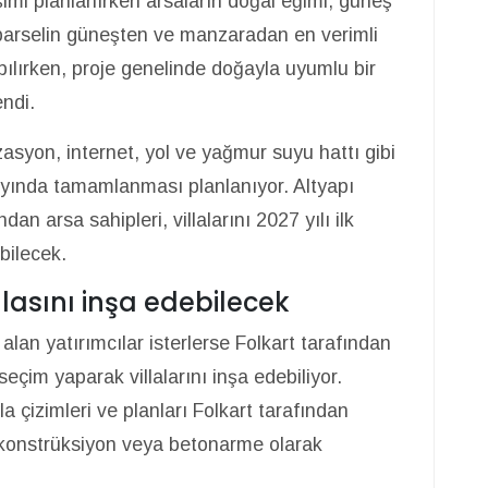
eşimi planlanırken arsaların doğal eğimi, güneş
parselin güneşten ve manzaradan en verimli
pılırken, proje genelinde doğayla uyumlu bir
ndi.
asyon, internet, yol ve yağmur suyu hattı gibi
 ayında tamamlanması planlanıyor. Altyapı
n arsa sahipleri, villalarını 2027 yılı ilk
bilecek.
illasını inşa edebilecek
alan yatırımcılar isterlerse Folkart tarafından
eçim yaparak villalarını inşa edebiliyor.
çizimleri ve planları Folkart tarafından
ik konstrüksiyon veya betonarme olarak