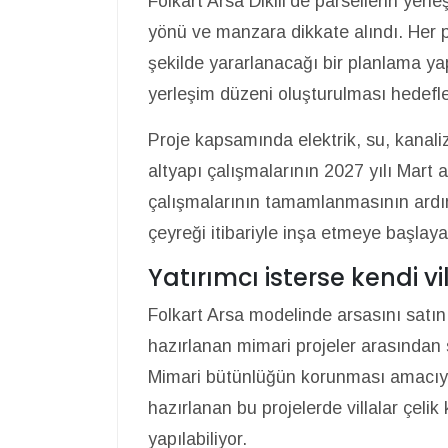
Folkart Arsa Dikili’de parsellerin yerl
yönü ve manzara dikkate alındı. Her 
şekilde yararlanacağı bir planlama ya
yerleşim düzeni oluşturulması hedefle
Proje kapsamında elektrik, su, kanaliz
altyapı çalışmalarının 2027 yılı Mart
çalışmalarının tamamlanmasının ardında
çeyreği itibariyle inşa etmeye başlaya
Yatırımcı isterse kendi v
Folkart Arsa modelinde arsasını satın 
hazırlanan mimari projeler arasından s
Mimari bütünlüğün korunması amacıyla 
hazırlanan bu projelerde villalar çel
yapılabiliyor.