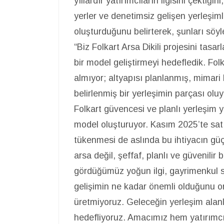
yıllardır yatırımcıların ilgisini çektiği
yerler ve denetimsiz gelişen yerleşiml
oluşturduğunu belirterek, şunları söyl
“Biz Folkart Arsa Dikili projesini tasa
bir model geliştirmeyi hedefledik. Folk
almıyor; altyapısı planlanmış, mimar
belirlenmiş bir yerleşimin parçası oluy
Folkart güvencesi ve planlı yerleşim y
model oluşturuyor. Kasım 2025’te sat
tükenmesi de aslında bu ihtiyacın güçl
arsa değil, şeffaf, planlı ve güvenilir b
gördüğümüz yoğun ilgi, gayrimenkul 
gelişimin ne kadar önemli olduğunu or
üretmiyoruz. Geleceğin yerleşim alanl
hedefliyoruz. Amacımız hem yatırımcı