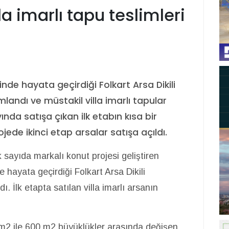
la imarlı tapu teslimleri
sinde hayata geçirdiği Folkart Arsa Dikili
mlandı ve müstakil villa imarlı tapular
da satışa çıkan ilk etabın kısa bir
ede ikinci etap arsalar satışa açıldı.
sayıda markalı konut projesi geliştiren
e hayata geçirdiği Folkart Arsa Dikili
ı. İlk etapta satılan villa imarlı arsanın
 m2 ile 600 m2 büyüklükler arasında değişen