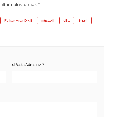
kültürü oluşturmak.”
Folkart Arsa Dikili
müstakil
villa
imarlı
ePosta Adresiniz
*