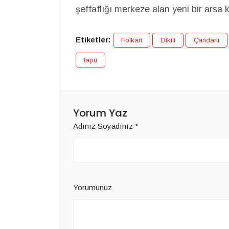
şeffaflığı merkeze alan yeni bir arsa 
Etiketler:
Folkart
Dikili
Çandarlı
tapu
Yorum Yaz
Adınız Soyadınız
*
Yorumunuz