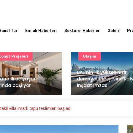
Sanal Tur
Emlak Haberleri
Sektörel Haberler
Galeri
Pr
Ulaşım
Güncel
’nin ilk yüksek hızlı
Mimarlık ve mühendislik
iryolu projesine Kalyon
projeleri e-PYS ile dijital
aat imzası
ortama taşınacak
kil villa imarlı tapu teslimleri başladı