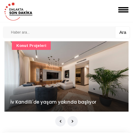
Ara
Konut Projeleri
İv Kandilli'de yaşam yakında başlıyor