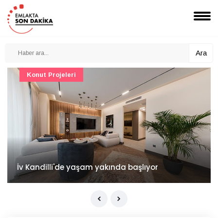
Ara
Konut Projeleri
İv Kandilli'de yaşam yakında başlıyor