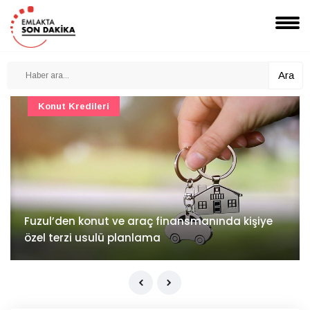
Ara
Konut Projeleri
İv Kandilli'de yaşam yakında başlıyor