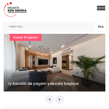
Ara
Konut Projeleri
İv Kandilli'de yaşam yakında başlıyor