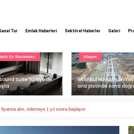
Sanal Tur
Emlak Haberleri
Sektörel Haberler
Galeri
Pr
Ulaşım
Şirket Haberleri
İzocam'da Metriks Siste
anbul Havalimanı'nın 4.
ile akıllı üretim dönemi
 pistinde sona doğru
başladı
1 fiyatına alın, ödemeye 1 yıl sonra başlayın