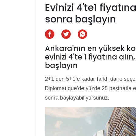
Evinizi 4'te1 fiyatın
sonra başlayın
Ankara'nın en yüksek ko
evinizi 4'te 1 fiyatına alı
başlayın
2+1'den 5+1'e kadar farklı daire se
Diplomatique'de yüzde 25 peşinatla evi
sonra başlayabiliyorsunuz.