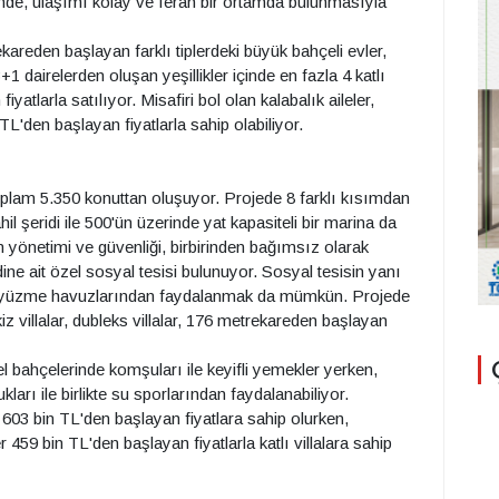
inde, ulaşımı kolay ve ferah bir ortamda bulunmasıyla
kareden başlayan farklı tiplerdeki büyük bahçeli evler,
1 dairelerden oluşan yeşillikler içinde en fazla 4 katlı
atlarla satılıyor. Misafiri bol olan kalabalık aileler,
TL'den başlayan fiyatlarla sahip olabiliyor.
oplam 5.350 konuttan oluşuyor. Projede 8 farklı kısımdan
hil şeridi ile 500'ün üzerinde yat kapasiteli bir marina da
 yönetimi ve güvenliği, birbirinden bağımsız olarak
ine ait özel sosyal tesisi bulunuyor. Sosyal tesisin yanı
açık yüzme havuzlarından faydalanmak da mümkün. Projede
iz villalar, dubleks villalar, 176 metrekareden başlayan
zel bahçelerinde komşuları ile keyifli yemekler yerken,
kları ile birlikte su sporlarından faydalanabiliyor.
 603 bin TL'den başlayan fiyatlara sahip olurken,
r 459 bin TL'den başlayan fiyatlarla katlı villalara sahip