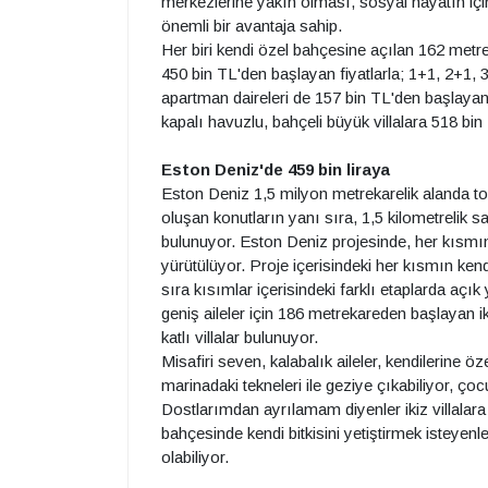
merkezlerine yakın olması, sosyal hayatın iç
önemli bir avantaja sahip.
Her biri kendi özel bahçesine açılan 162 metre
450 bin TL'den başlayan fiyatlarla; 1+1, 2+1, 3+
apartman daireleri de 157 bin TL'den başlayan fiy
kapalı havuzlu, bahçeli büyük villalara 518 bin 
Eston Deniz'de 459 bin liraya
Eston Deniz 1,5 milyon metrekarelik alanda t
oluşan konutların yanı sıra, 1,5 kilometrelik sa
bulunuyor. Eston Deniz projesinde, her kısmın
yürütülüyor. Proje içerisindeki her kısmın kend
sıra kısımlar içerisindeki farklı etaplarda 
geniş aileler için 186 metrekareden başlayan ik
katlı villalar bulunuyor.
Misafiri seven, kalabalık aileler, kendilerine ö
marinadaki tekneleri ile geziye çıkabiliyor, çocu
Dostlarımdan ayrılamam diyenler ikiz villalara
bahçesinde kendi bitkisini yetiştirmek isteyenle
olabiliyor.