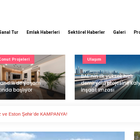
Sanal Tur
Emlak Haberleri
Sektörel Haberler
Galeri
Pr
Ulaşım
Güncel
’nin ilk yüksek hızlı
Mimarlık ve mühendislik
iryolu projesine Kalyon
projeleri e-PYS ile dijital
aat imzası
ortama taşınacak
z ve Eston Şehir’de KAMPANYA!