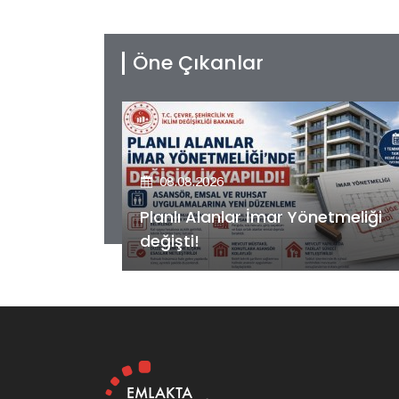
Öne Çıkanlar
08.08.2026
etmeliği
Kiler GYO’dan Pendik Dolayoba
projesiyle ilgili önemli adım!