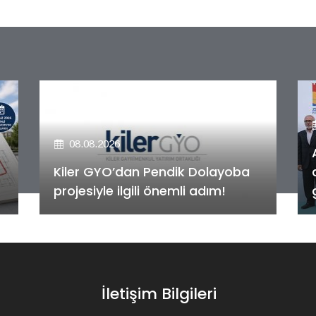
08.08.2026
Alya Merkezefendi Konutları'nın
anahtar teslim töreni
gerçekleştirildi!
İletişim Bilgileri