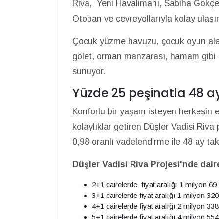
Riva, Yeni Havalimanı, Sabiha Gökçe
Otoban ve çevreyollarıyla kolay ulaşı
Çocuk yüzme havuzu, çocuk oyun alanl
gölet, orman manzarası, hamam gibi öz
sunuyor.
Yüzde 25 peşinatla 48 a
Konforlu bir yaşam isteyen herkesin 
kolaylıklar getiren Düşler Vadisi Riva 
0,98 oranlı vadelendirme ile 48 ay tak
Düşler Vadisi Riva Projesi'nde daire 
2+1 dairelerde fiyat aralığı 1 milyon 6
3+1 dairelerde fiyat aralığı 1 milyon 3
4+1 dairelerde fiyat aralığı 2 milyon 33
5+1 dairelerde fiyat aralığı 4 milyon 55