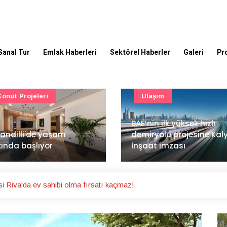
Sanal Tur
Emlak Haberleri
Sektörel Haberler
Galeri
Pr
Ulaşım
Güncel
’nin ilk yüksek hızlı
Mimarlık ve mühendislik
iryolu projesine Kalyon
projeleri e-PYS ile dijital
aat imzası
ortama taşınacak
i Riva'da ev sahibi olma fırsatı kaçmaz!