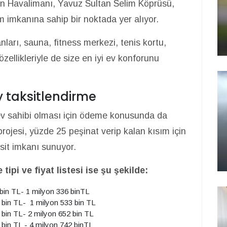
n Havalimanı, Yavuz Sultan Selim Köprüsü,
m imkanına sahip bir noktada yer alıyor.
arı, sauna, fitness merkezi, tenis kortu,
ellikleriyle de size en iyi ev konforunu
y taksitlendirme
ev sahibi olması için ödeme konusunda da
projesi, yüzde 25 peşinat verip kalan kısım için
sit imkanı sunuyor.
tipi ve fiyat listesi ise şu şekilde:
9 bin TL- 1 milyon 336 binTL
20 bin TL- 1 milyon 533 bin TL
8 bin TL- 2 milyon 652 bin TL
4 bin TL - 4 milyon 742 binTL