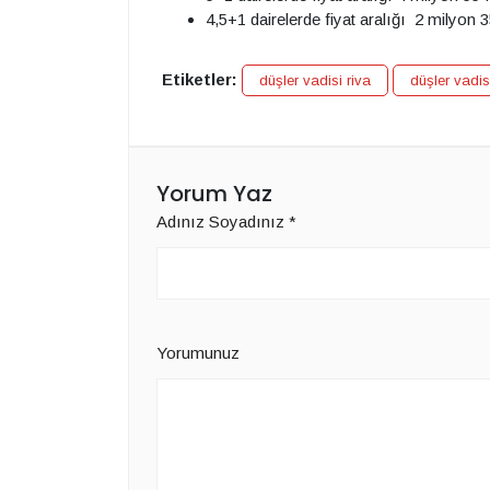
4,5+1 dairelerde fiyat aralığı 2 milyon 
Etiketler:
düşler vadisi riva
düşler vadisi
Yorum Yaz
Adınız Soyadınız
*
Yorumunuz