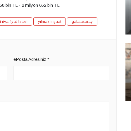
358 bin TL - 2 milyon 652 bin TL
 riva fiyat listesi
yılmaz inşaat
galatasaray
ePosta Adresiniz
*