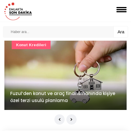
Ara
Konut Projeleri
İv Kandilli'de yaşam yakında başlıyor