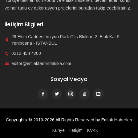
Türkiye'deki en son konut ve emlak haberleri, devam eden konut
ve her türlü ev dekorasyon projelerini buradan takip edebilirsiniz.
İletişim Bilgileri
29 Ekim Caddesi Vizyon Park Ofis Blokları 2. Blok Kat:9
Yenibosna - İSTANBUL
0212 454 4200
editor@emlaktasondakika.com
Sosyal Medya
Copyrights © 2010-2026 All Rights Reserved by Emlak Haberleri
Künye
İletişim
KVKK