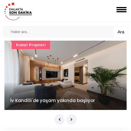
Ara
Konut Projeleri
İv Kandilli'de yaşam yakında başlıyor