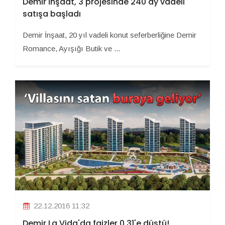
Demir İnşaat, 3 projesinde 240 ay vadeli
satışa başladı
Demir İnşaat, 20 yıl vadeli konut seferberliğine Demir
Romance, Ayışığı Butik ve ...
22.12.2016 11:32
Demir La Vida'da faizler 0,31'e düştü!