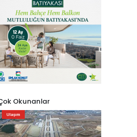
Çok Okunanlar
Ulaşım