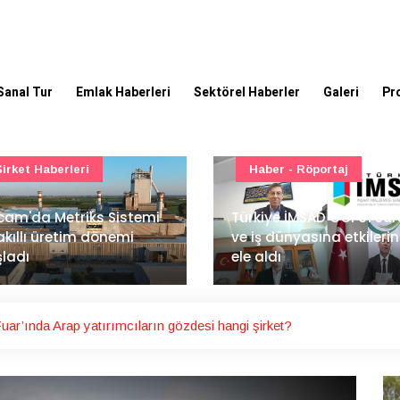
Sanal Tur
Emlak Haberleri
Sektörel Haberler
Galeri
Pr
Haber - Röportaj
TOKİ - Emlak Konut GYO
kiye İMSAD COP31 süreci
iş dünyasına etkilerini
TOKİ'den 51 şehirde 540
 aldı
gayrimenkul müzayedes
ar’ında Arap yatırımcıların gözdesi hangi şirket?