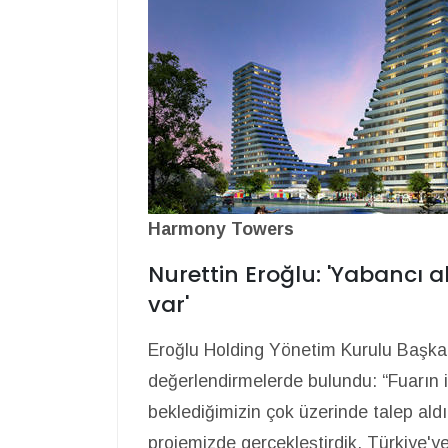
Harmony Towers
Nurettin Eroğlu: 'Yabancı al
var'
Eroğlu Holding Yönetim Kurulu Başkanı
değerlendirmelerde bulundu: “Fuarın il
beklediğimizin çok üzerinde talep aldı
projemizde gerçekleştirdik. Türkiye'ye