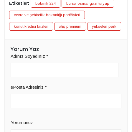
Etiketler:
botanik 224
bursa osmangazi turyap
çevre ve şehircilik bakanlığı portföyleri
konut kredisi faizleri
atış premium
yükselen park
Yorum Yaz
Adınız Soyadınız
*
ePosta Adresiniz
*
Yorumunuz