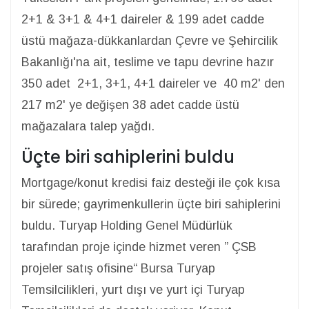
2+1 & 3+1 & 4+1 daireler & 199 adet cadde
üstü mağaza-dükkanlardan Çevre ve Şehircilik
Bakanlığı'na ait, teslime ve tapu devrine hazır
350 adet 2+1, 3+1, 4+1 daireler ve 40 m2' den
217 m2' ye değişen 38 adet cadde üstü
mağazalara talep yağdı.
Üçte biri sahiplerini buldu
Mortgage/konut kredisi faiz desteği ile çok kısa
bir sürede; gayrimenkullerin üçte biri sahiplerini
buldu. Turyap Holding Genel Müdürlük
tarafından proje içinde hizmet veren ” ÇSB
projeler satış ofisine“ Bursa Turyap
Temsilcilikleri, yurt dışı ve yurt içi Turyap