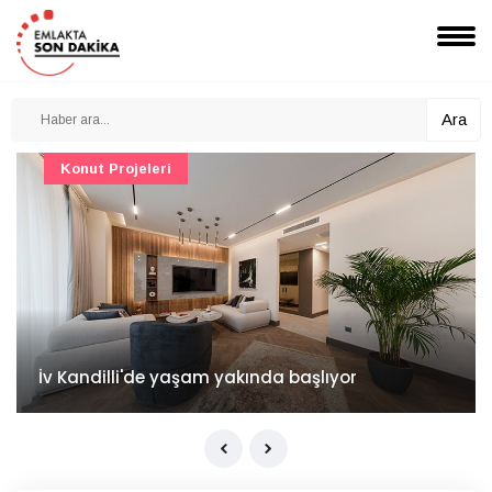
Ara
Konut Projeleri
İv Kandilli'de yaşam yakında başlıyor