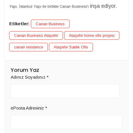
inşa ediyor.
Yapı, İstanbul Yapı ile birlikte Canan Business'ı
Etiketler:
Canan Business
Canan Business Ataşehir
Ataşehir home ofis projesi
canan residence
Ataşehir Satılık Ofis
Yorum Yaz
Adınız Soyadınız
*
ePosta Adresiniz
*