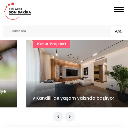
Ara
Konut Projeleri
İv Kandilli'de yaşam yakında başlıyor