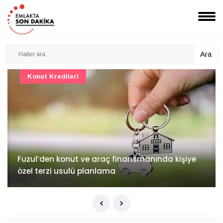
Ara
Konut Projeleri
İv Kandilli'de yaşam yakında başlıyor