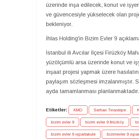
üzerinde inşa edilecek, konut ve işye
ve güvencesiyle yükselecek olan pro
bekleniyor.
İhlas Holding'in Bizim Evler 9 açıklam
İstanbul ili Avcılar İlçesi Firüzköy Ma
yüzölçümlü arsa üzerinde konut ve işy
inşaat projesi yapmak üzere hasılatın 
paylaşım sözleşmesi imzalanmıştır. S
ayda tamamlanması planlanmaktadır
Etiketler:
KMD
Serhan Tınastepe
bizim evler 9
bizim evler 9 firüzköy
bi
bizim evler 9 ıspartakule
bizimevler 9 ıspa