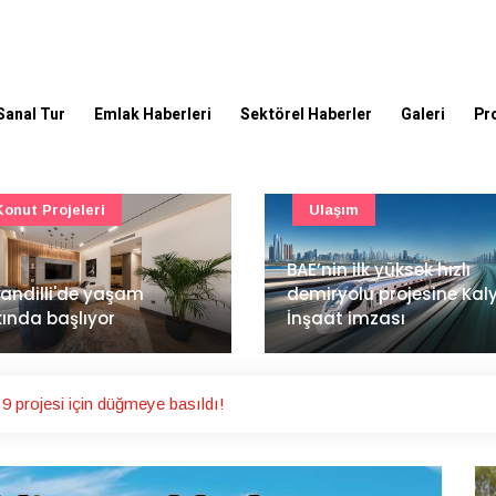
Sanal Tur
Emlak Haberleri
Sektörel Haberler
Galeri
Pr
Ulaşım
Güncel
’nin ilk yüksek hızlı
Mimarlık ve mühendislik
iryolu projesine Kalyon
projeleri e-PYS ile dijital
aat imzası
ortama taşınacak
9 projesi için düğmeye basıldı!