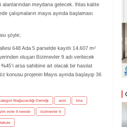
ri alanlarından meydana gelecek. İhlas kalite
jede çalışmaların mayıs ayında başlaması
ası şöyle;
hallesi 648 Ada 5 parselde kayıtlı 14.607 m²
erinden oluşan Bizimevler 9 adı verilecek
%45'i arsa sahibine ait olacak bir hasılat
öz konusu projenin Mayıs ayında başlayıp 36
.
Kategori Mağazacılığı Derneği
avm
kira
zim evler 9 nerede
bizimevler 9
rtakule