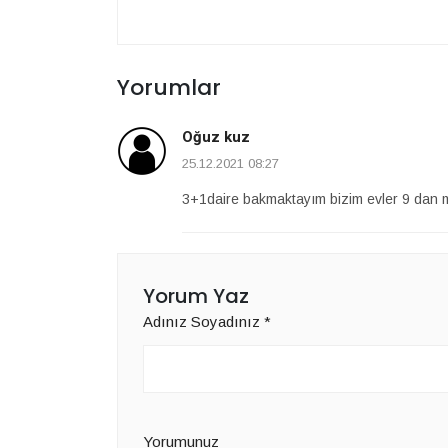
Yorumlar
Oğuz kuz
25.12.2021 08:27
3+1daire bakmaktayım bizim evler 9 dan m2
Yorum Yaz
Adınız Soyadınız
*
Yorumunuz