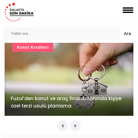
Ara
Konut Projeleri
İv Kandilli'de yaşam yakında başlıyor