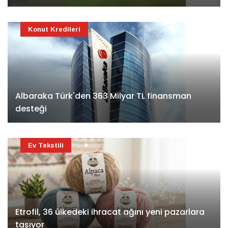
Konut Kredileri
Albaraka Türk'den 363 Milyar TL finansman
desteği
Ev Tekstili
Etrofil, 36 ülkedeki ihracat ağını yeni pazarlara
taşıyor