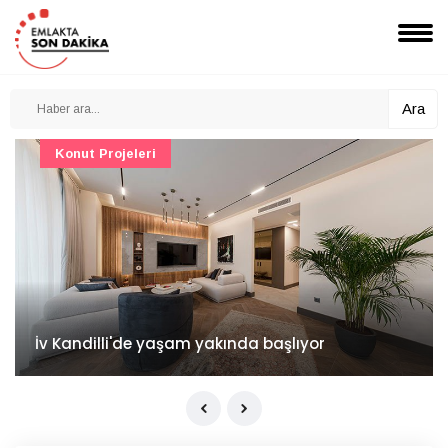
Ara
Konut Projeleri
İv Kandilli'de yaşam yakında başlıyor