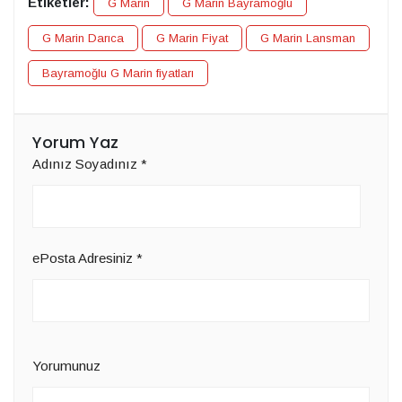
Etiketler:
G Marin
G Marin Bayramoğlu
G Marin Darıca
G Marin Fiyat
G Marin Lansman
Bayramoğlu G Marin fiyatları
Yorum Yaz
Adınız Soyadınız
*
ePosta Adresiniz
*
Yorumunuz